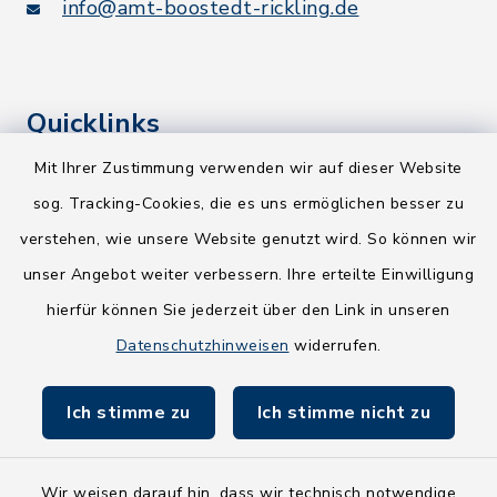
info@amt-boostedt-rickling.de
Quicklinks
Mit Ihrer Zustimmung verwenden wir auf dieser Website
Kreis Segeberg
sog. Tracking-Cookies, die es uns ermöglichen besser zu
Wege-Zweckverband
verstehen, wie unsere Website genutzt wird. So können wir
NEU! Amtsbroschüre 2026
unser Angebot weiter verbessern. Ihre erteilte Einwilligung
hierfür können Sie jederzeit über den Link in unseren
Holsteiner Auenland
Datenschutzhinweisen
widerrufen.
Land Schleswig-Holstein
Ich stimme zu
Ich stimme nicht zu
Fundbüro
Wir weisen darauf hin, dass wir technisch notwendige