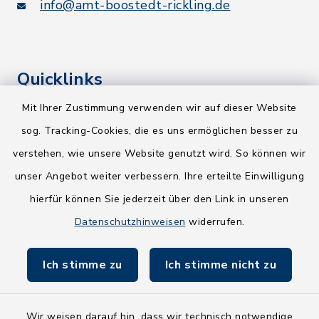
info@amt-boostedt-rickling.de
Quicklinks
Mit Ihrer Zustimmung verwenden wir auf dieser Website
Kreis Segeberg
sog. Tracking-Cookies, die es uns ermöglichen besser zu
Wege-Zweckverband
verstehen, wie unsere Website genutzt wird. So können wir
NEU! Amtsbroschüre 2026
unser Angebot weiter verbessern. Ihre erteilte Einwilligung
hierfür können Sie jederzeit über den Link in unseren
Holsteiner Auenland
Datenschutzhinweisen
widerrufen.
Land Schleswig-Holstein
Ich stimme zu
Ich stimme nicht zu
Fundbüro
Wir weisen darauf hin, dass wir technisch notwendige