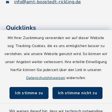
info@amt-boostedt-rickling.de
Quicklinks
Mit Ihrer Zustimmung verwenden wir auf dieser Website
Kreis Segeberg
sog. Tracking-Cookies, die es uns ermöglichen besser zu
Wege-Zweckverband
verstehen, wie unsere Website genutzt wird. So können wir
NEU! Amtsbroschüre 2026
unser Angebot weiter verbessern. Ihre erteilte Einwilligung
hierfür können Sie jederzeit über den Link in unseren
Holsteiner Auenland
Datenschutzhinweisen
widerrufen.
Land Schleswig-Holstein
Ich stimme zu
Ich stimme nicht zu
Fundbüro
Wir weisen darauf hin, dass wir technisch notwendige