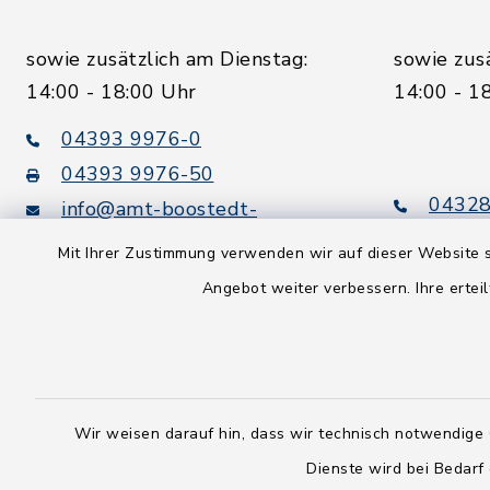
sowie zusätzlich am Dienstag:
sowie zus
14:00 - 18:00 Uhr
14:00 - 1
04393 9976-0
04393 9976-50
04328
info@amt-boostedt-
rickling.de
04328
Mit Ihrer Zustimmung verwenden wir auf dieser Website s
info@
Angebot weiter verbessern. Ihre erteil
rickling.d
Digitaler
Rechnungsversand:
Leitweg-ID: 010605063-0000-
25
Wir weisen darauf hin, dass wir technisch notwendige 
Peppol-ID: 0204:01-Kommunen-
Dienste wird bei Bedarf