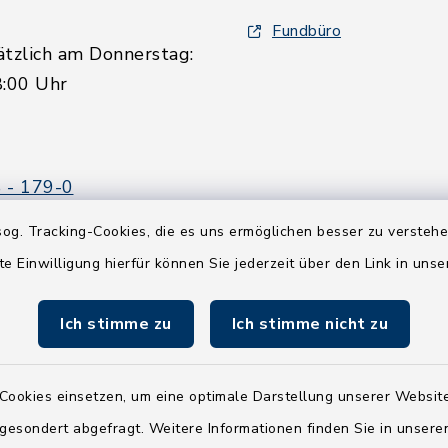
Fundbüro
ätzlich am Donnerstag:
8:00 Uhr
 - 179-0
 - 179-44
og. Tracking-Cookies, die es uns ermöglichen besser zu versteh
amt-boostedt-
te Einwilligung hierfür können Sie jederzeit über den Link in uns
e
Ich stimme zu
Ich stimme nicht zu
Cookies einsetzen, um eine optimale Darstellung unserer Website
 gesondert abgefragt. Weitere Informationen finden Sie in unser