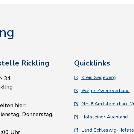
ing
telle Rickling
Quicklinks
Kreis Segeberg
e 34
kling
Wege-Zweckverband
NEU! Amtsbroschüre 
iten hier:
ienstag, Donnerstag,
Holsteiner Auenland
Land Schleswig-Holste
2:00 Uhr