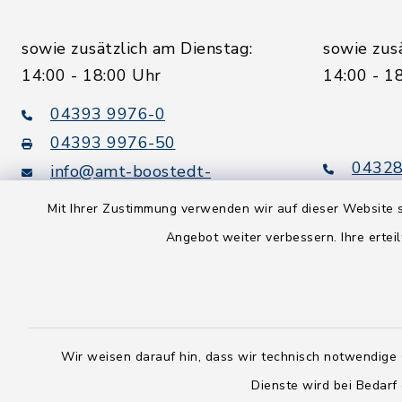
sowie zusätzlich am Dienstag:
sowie zus
14:00 - 18:00 Uhr
14:00 - 1
04393 9976-0
04393 9976-50
04328
info@amt-boostedt-
rickling.de
04328
Mit Ihrer Zustimmung verwenden wir auf dieser Website s
info@
Angebot weiter verbessern. Ihre erteil
rickling.d
Digitaler
Rechnungsversand:
Leitweg-ID: 010605063-0000-
25
Wir weisen darauf hin, dass wir technisch notwendige 
Peppol-ID: 0204:01-Kommunen-
Dienste wird bei Bedarf