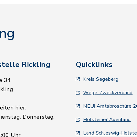
ing
telle Rickling
Quicklinks
Kreis Segeberg
e 34
kling
Wege-Zweckverband
NEU! Amtsbroschüre 
iten hier:
ienstag, Donnerstag,
Holsteiner Auenland
Land Schleswig-Holste
2:00 Uhr