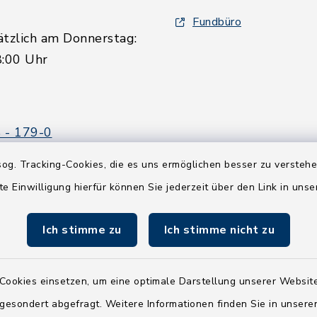
Fundbüro
ätzlich am Donnerstag:
8:00 Uhr
 - 179-0
 - 179-44
og. Tracking-Cookies, die es uns ermöglichen besser zu versteh
amt-boostedt-
te Einwilligung hierfür können Sie jederzeit über den Link in uns
e
Ich stimme zu
Ich stimme nicht zu
Cookies einsetzen, um eine optimale Darstellung unserer Website
 gesondert abgefragt. Weitere Informationen finden Sie in unser