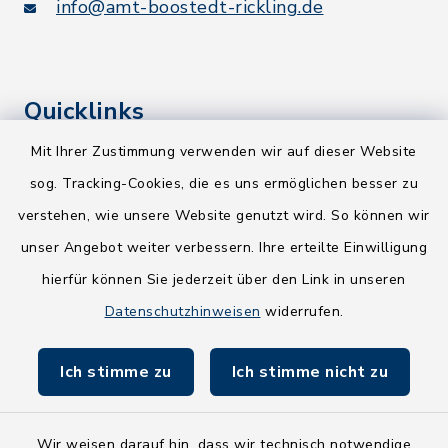
info@amt-boostedt-rickling.de
Quicklinks
Mit Ihrer Zustimmung verwenden wir auf dieser Website
Kreis Segeberg
sog. Tracking-Cookies, die es uns ermöglichen besser zu
Wege-Zweckverband
verstehen, wie unsere Website genutzt wird. So können wir
NEU! Amtsbroschüre 2026
unser Angebot weiter verbessern. Ihre erteilte Einwilligung
hierfür können Sie jederzeit über den Link in unseren
Holsteiner Auenland
Datenschutzhinweisen
widerrufen.
Land Schleswig-Holstein
Ich stimme zu
Ich stimme nicht zu
Fundbüro
Wir weisen darauf hin, dass wir technisch notwendige