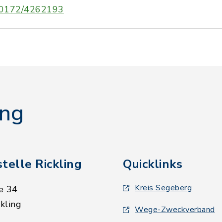
0172/4262193
ing
telle Rickling
Quicklinks
Kreis Segeberg
e 34
kling
Wege-Zweckverband