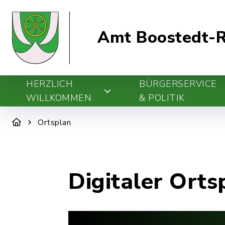
Amt Boostedt-R
HERZLICH
BÜRGERSERVICE
WILLKOMMEN
& POLITIK
Ortsplan
Digitaler Orts