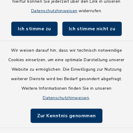
hierfür können Sie jederzeit über den Link in unseren
Holsteiner Auenland
Datenschutzhinweisen
widerrufen.
Land Schleswig-Holstein
Ich stimme zu
Ich stimme nicht zu
Fundbüro
Wir weisen darauf hin, dass wir technisch notwendige
Cookies einsetzen, um eine optimale Darstellung unserer
Website zu ermöglichen. Die Einwilligung zur Nutzung
Kontakt
weiterer Dienste wird bei Bedarf gesondert abgefragt.
Weitere Informationen finden Sie in unseren
Barrierefreiheit
Datenschutzhinweisen
.
Datenschutz
Zur Kenntnis genommen
Impressum