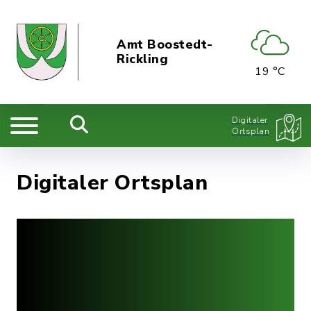
Amt Boostedt-
Rickling
19 °C
Digitaler
Ortsplan
Digitaler Ortsplan