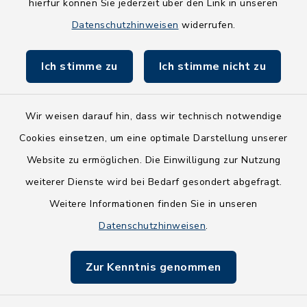
hierfür können Sie jederzeit über den Link in unseren
Holsteiner Auenland
Datenschutzhinweisen
widerrufen.
Land Schleswig-Holstein
Ich stimme zu
Ich stimme nicht zu
Fundbüro
Wir weisen darauf hin, dass wir technisch notwendige
Cookies einsetzen, um eine optimale Darstellung unserer
Website zu ermöglichen. Die Einwilligung zur Nutzung
Kontakt
weiterer Dienste wird bei Bedarf gesondert abgefragt.
Weitere Informationen finden Sie in unseren
Barrierefreiheit
Datenschutzhinweisen
.
Datenschutz
Zur Kenntnis genommen
Impressum