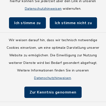
hierfür können Sie jederzeit über den Link in unseren
Holsteiner Auenland
Datenschutzhinweisen
widerrufen.
Land Schleswig-Holstein
Ich stimme zu
Ich stimme nicht zu
Fundbüro
Wir weisen darauf hin, dass wir technisch notwendige
Cookies einsetzen, um eine optimale Darstellung unserer
Website zu ermöglichen. Die Einwilligung zur Nutzung
Kontakt
weiterer Dienste wird bei Bedarf gesondert abgefragt.
Weitere Informationen finden Sie in unseren
Barrierefreiheit
Datenschutzhinweisen
.
Datenschutz
Zur Kenntnis genommen
Impressum