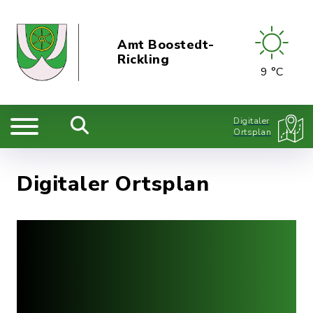
Amt Boostedt-
Rickling
9 °C
Digitaler
Ortsplan
Digitaler Ortsplan