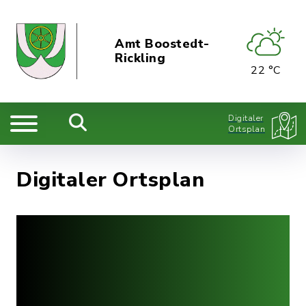
Amt Boostedt-
Rickling
22 °C
Digitaler
Ortsplan
Digitaler Ortsplan