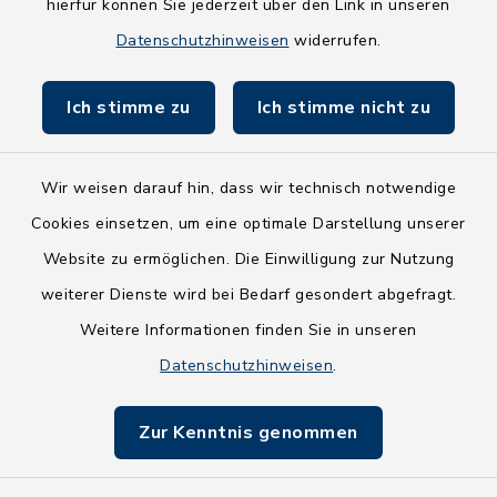
hierfür können Sie jederzeit über den Link in unseren
Holsteiner Auenland
Datenschutzhinweisen
widerrufen.
Land Schleswig-Holstein
Ich stimme zu
Ich stimme nicht zu
Fundbüro
Wir weisen darauf hin, dass wir technisch notwendige
Cookies einsetzen, um eine optimale Darstellung unserer
Website zu ermöglichen. Die Einwilligung zur Nutzung
Kontakt
weiterer Dienste wird bei Bedarf gesondert abgefragt.
Weitere Informationen finden Sie in unseren
Barrierefreiheit
Datenschutzhinweisen
.
Datenschutz
Zur Kenntnis genommen
Impressum