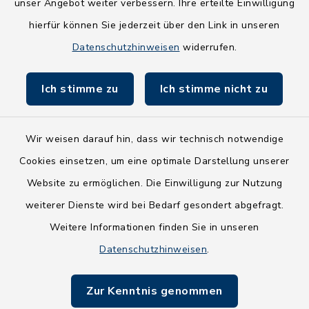
NEU! Amtsbroschüre 2026
unser Angebot weiter verbessern. Ihre erteilte Einwilligung
hierfür können Sie jederzeit über den Link in unseren
Holsteiner Auenland
Datenschutzhinweisen
widerrufen.
Land Schleswig-Holstein
Ich stimme zu
Ich stimme nicht zu
Fundbüro
Wir weisen darauf hin, dass wir technisch notwendige
Cookies einsetzen, um eine optimale Darstellung unserer
Website zu ermöglichen. Die Einwilligung zur Nutzung
Kontakt
weiterer Dienste wird bei Bedarf gesondert abgefragt.
Weitere Informationen finden Sie in unseren
Barrierefreiheit
Datenschutzhinweisen
.
Datenschutz
Zur Kenntnis genommen
Impressum