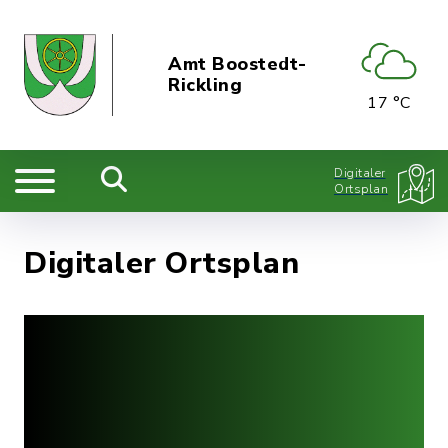
Amt Boostedt-
Rickling
17 °C
Digitaler
Ortsplan
Digitaler Ortsplan