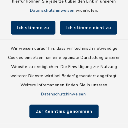
hierfür können Sie jederzeit über den Link in unseren
Holsteiner Auenland
Datenschutzhinweisen
widerrufen.
Land Schleswig-Holstein
Ich stimme zu
Ich stimme nicht zu
Fundbüro
Wir weisen darauf hin, dass wir technisch notwendige
Cookies einsetzen, um eine optimale Darstellung unserer
Website zu ermöglichen. Die Einwilligung zur Nutzung
Kontakt
weiterer Dienste wird bei Bedarf gesondert abgefragt.
Weitere Informationen finden Sie in unseren
Barrierefreiheit
Datenschutzhinweisen
.
Datenschutz
Zur Kenntnis genommen
Impressum