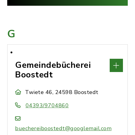
G
Gemeindebücherei
Boostedt
Twiete 46, 24598 Boostedt
04393/9704860
buechereiboostedt@googlemail.com