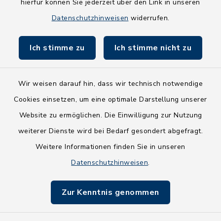
hierfür können Sie jederzeit über den Link in unseren
Holsteiner Auenland
Datenschutzhinweisen
widerrufen.
Land Schleswig-Holstein
Ich stimme zu
Ich stimme nicht zu
Fundbüro
Wir weisen darauf hin, dass wir technisch notwendige
Cookies einsetzen, um eine optimale Darstellung unserer
Website zu ermöglichen. Die Einwilligung zur Nutzung
Kontakt
weiterer Dienste wird bei Bedarf gesondert abgefragt.
Weitere Informationen finden Sie in unseren
Barrierefreiheit
Datenschutzhinweisen
.
Datenschutz
Zur Kenntnis genommen
Impressum