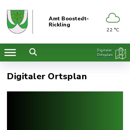
Amt Boostedt-
Rickling
22 °C
Digitaler
Ortsplan
Digitaler Ortsplan