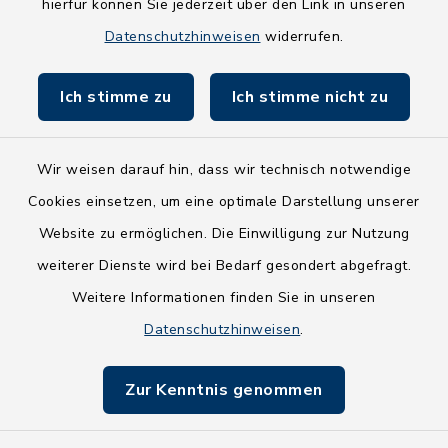
hierfür können Sie jederzeit über den Link in unseren
Holsteiner Auenland
Datenschutzhinweisen
widerrufen.
Land Schleswig-Holstein
Ich stimme zu
Ich stimme nicht zu
Fundbüro
Wir weisen darauf hin, dass wir technisch notwendige
Cookies einsetzen, um eine optimale Darstellung unserer
Website zu ermöglichen. Die Einwilligung zur Nutzung
Kontakt
weiterer Dienste wird bei Bedarf gesondert abgefragt.
Weitere Informationen finden Sie in unseren
Barrierefreiheit
Datenschutzhinweisen
.
Datenschutz
Zur Kenntnis genommen
Impressum