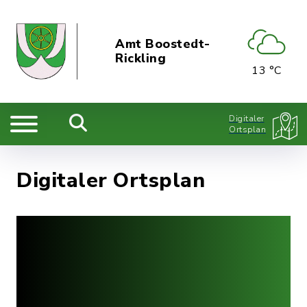
Amt Boostedt-
Rickling
13 °C
Digitaler
Ortsplan
Digitaler Ortsplan