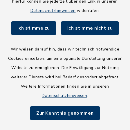
hierfür können Sie jederzeit über den Link in unseren
Holsteiner Auenland
Datenschutzhinweisen
widerrufen.
Land Schleswig-Holstein
Ich stimme zu
Ich stimme nicht zu
Fundbüro
Wir weisen darauf hin, dass wir technisch notwendige
Cookies einsetzen, um eine optimale Darstellung unserer
Website zu ermöglichen. Die Einwilligung zur Nutzung
Kontakt
weiterer Dienste wird bei Bedarf gesondert abgefragt.
Weitere Informationen finden Sie in unseren
Barrierefreiheit
Datenschutzhinweisen
.
Datenschutz
Zur Kenntnis genommen
Impressum