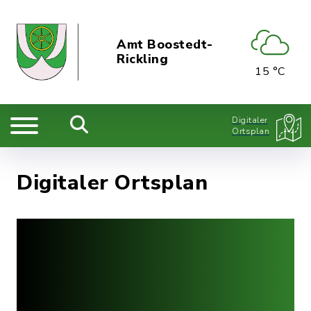
Amt Boostedt-
Rickling
15 °C
Digitaler
Ortsplan
Digitaler Ortsplan