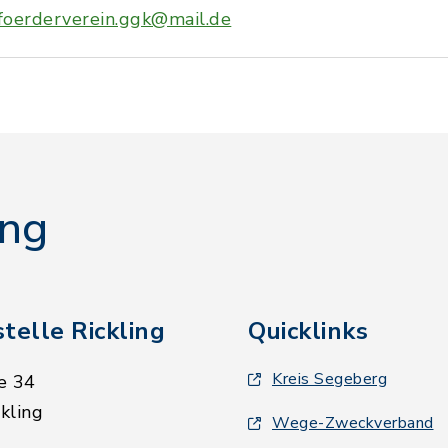
foerderverein.ggk@mail.de
ing
telle Rickling
Quicklinks
Kreis Segeberg
e 34
kling
Wege-Zweckverband