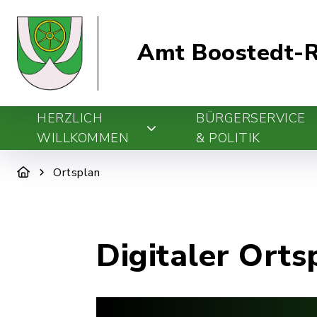
Amt Boostedt-R
HERZLICH
BÜRGERSERVICE
WILLKOMMEN
& POLITIK
Ortsplan
Digitaler Orts