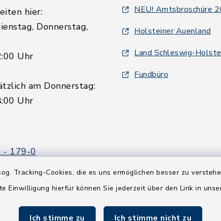
NEU! Amtsbroschüre 
iten hier:
ienstag, Donnerstag,
Holsteiner Auenland
Land Schleswig-Holste
2:00 Uhr
Fundbüro
ätzlich am Donnerstag:
8:00 Uhr
 - 179-0
 - 179-44
og. Tracking-Cookies, die es uns ermöglichen besser zu versteh
amt-boostedt-
te Einwilligung hierfür können Sie jederzeit über den Link in uns
e
Ich stimme zu
Ich stimme nicht zu