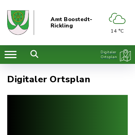
Amt Boostedt-
Rickling
14 °C
Digitaler
Ortsplan
Digitaler Ortsplan