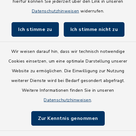
hierfür können Sie jederzeit über den Link in unseren
Holsteiner Auenland
Datenschutzhinweisen
widerrufen.
Land Schleswig-Holstein
Ich stimme zu
Ich stimme nicht zu
Fundbüro
Wir weisen darauf hin, dass wir technisch notwendige
Cookies einsetzen, um eine optimale Darstellung unserer
Website zu ermöglichen. Die Einwilligung zur Nutzung
Kontakt
weiterer Dienste wird bei Bedarf gesondert abgefragt.
Weitere Informationen finden Sie in unseren
Barrierefreiheit
Datenschutzhinweisen
.
Datenschutz
Zur Kenntnis genommen
Impressum