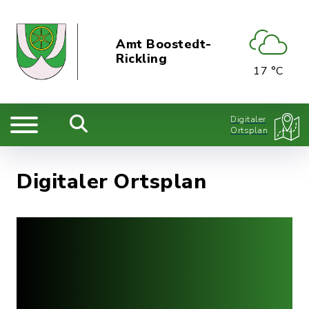
Amt Boostedt-
Rickling
17 °C
Digitaler
Ortsplan
Digitaler Ortsplan