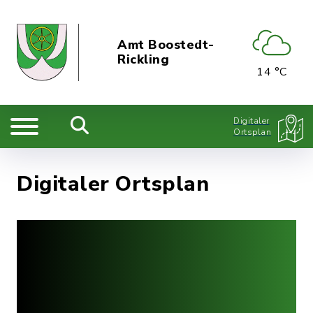
Amt Boostedt-
Rickling
14 °C
Digitaler
Ortsplan
Digitaler Ortsplan