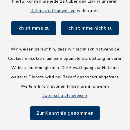
hierfür können Sie jederzeit über den Link in unseren
Holsteiner Auenland
Datenschutzhinweisen
widerrufen.
Land Schleswig-Holstein
Ich stimme zu
Ich stimme nicht zu
Fundbüro
Wir weisen darauf hin, dass wir technisch notwendige
Cookies einsetzen, um eine optimale Darstellung unserer
Website zu ermöglichen. Die Einwilligung zur Nutzung
Kontakt
weiterer Dienste wird bei Bedarf gesondert abgefragt.
Weitere Informationen finden Sie in unseren
Barrierefreiheit
Datenschutzhinweisen
.
Datenschutz
Zur Kenntnis genommen
Impressum