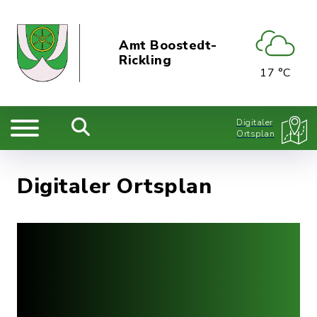
Amt Boostedt-
Rickling
17 °C
Digitaler
Ortsplan
Digitaler Ortsplan