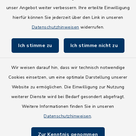
NEU! Amtsbroschüre 2026
unser Angebot weiter verbessern. Ihre erteilte Einwilligung
Holsteiner Auenland
hierfür können Sie jederzeit über den Link in unseren
Datenschutzhinweisen
widerrufen.
Land Schleswig-Holstein
Fundbüro
Ich stimme zu
Ich stimme nicht zu
Wir weisen darauf hin, dass wir technisch notwendige
Cookies einsetzen, um eine optimale Darstellung unserer
Kontakt
Website zu ermöglichen. Die Einwilligung zur Nutzung
weiterer Dienste wird bei Bedarf gesondert abgefragt.
Barrierefreiheit
Weitere Informationen finden Sie in unseren
Datenschutzhinweisen
.
Datenschutz
Impressum
Zur Kenntnis genommen