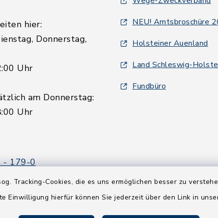
Wege-Zweckverband
NEU! Amtsbroschüre 
iten hier:
ienstag, Donnerstag,
Holsteiner Auenland
Land Schleswig-Holste
2:00 Uhr
Fundbüro
ätzlich am Donnerstag:
8:00 Uhr
 - 179-0
 - 179-44
og. Tracking-Cookies, die es uns ermöglichen besser zu versteh
amt-boostedt-
te Einwilligung hierfür können Sie jederzeit über den Link in uns
e