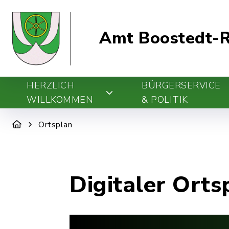
Amt Boostedt-R
HERZLICH
BÜRGERSERVICE
WILLKOMMEN
& POLITIK
Ortsplan
Digitaler Orts