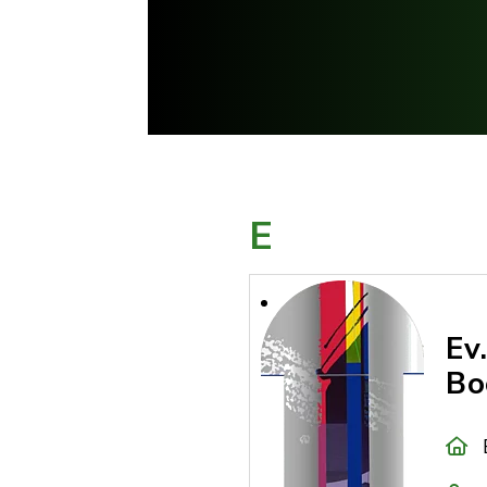
E
Ev
Bo