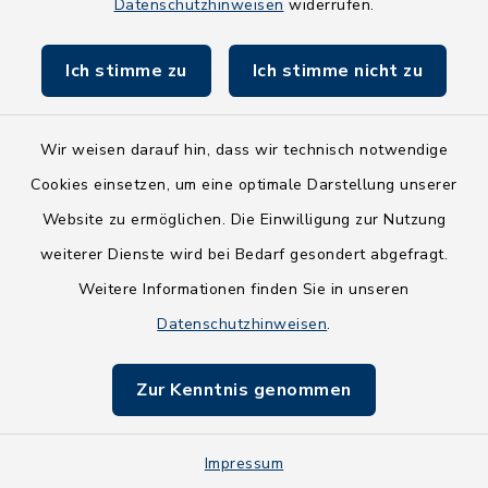
Datenschutzhinweisen
widerrufen.
Land Schleswig-Holstein
Ich stimme zu
Ich stimme nicht zu
Fundbüro
Wir weisen darauf hin, dass wir technisch notwendige
Cookies einsetzen, um eine optimale Darstellung unserer
Website zu ermöglichen. Die Einwilligung zur Nutzung
Kontakt
weiterer Dienste wird bei Bedarf gesondert abgefragt.
Weitere Informationen finden Sie in unseren
Barrierefreiheit
Datenschutzhinweisen
.
Datenschutz
Zur Kenntnis genommen
Impressum
Impressum
Sitemap