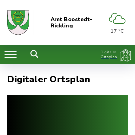
Amt Boostedt-
Rickling
17 °C
Digitaler
Ortsplan
Digitaler Ortsplan