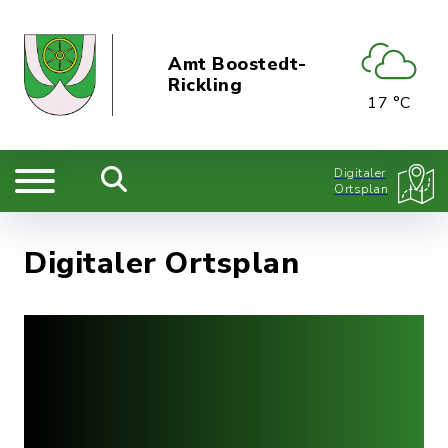
Amt Boostedt-
Rickling
17 °C
Digitaler
Ortsplan
Digitaler Ortsplan