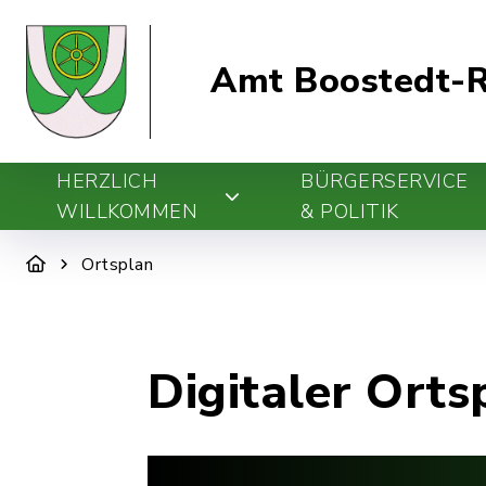
Amt Boostedt-R
HERZLICH
BÜRGERSERVICE
WILLKOMMEN
& POLITIK
Ortsplan
Digitaler Orts