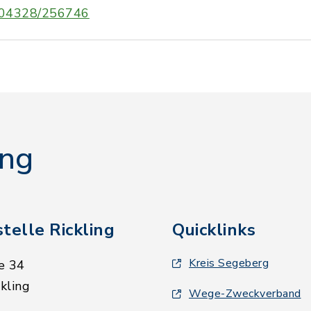
04328/256746
ing
telle Rickling
Quicklinks
Kreis Segeberg
e 34
kling
Wege-Zweckverband