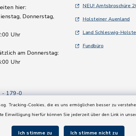
NEU! Amtsbroschüre 
iten hier:
ienstag, Donnerstag,
Holsteiner Auenland
Land Schleswig-Holste
2:00 Uhr
Fundbüro
ätzlich am Donnerstag:
8:00 Uhr
 - 179-0
 - 179-44
og. Tracking-Cookies, die es uns ermöglichen besser zu versteh
amt-boostedt-
te Einwilligung hierfür können Sie jederzeit über den Link in uns
e
Ich stimme zu
Ich stimme nicht zu