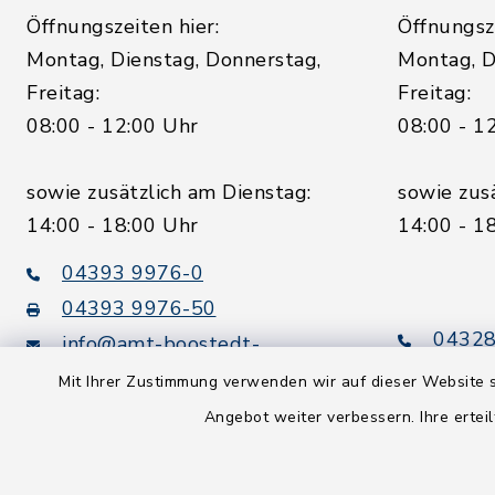
Öffnungszeiten hier:
Öffnungsze
Montag, Dienstag, Donnerstag,
Montag, D
Freitag:
Freitag:
08:00 - 12:00 Uhr
08:00 - 1
sowie zusätzlich am Dienstag:
sowie zus
14:00 - 18:00 Uhr
14:00 - 1
04393 9976-0
04393 9976-50
04328
info@amt-boostedt-
rickling.de
04328
Mit Ihrer Zustimmung verwenden wir auf dieser Website s
info@
Angebot weiter verbessern. Ihre erteil
rickling.d
Digitaler
Rechnungsversand: