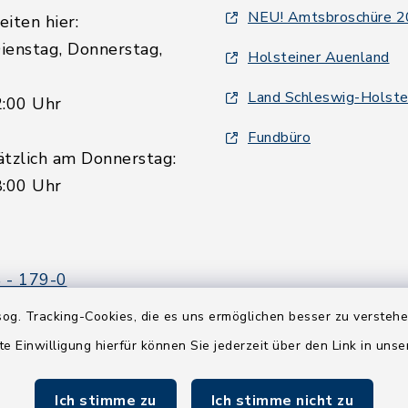
NEU! Amtsbroschüre 
iten hier:
ienstag, Donnerstag,
Holsteiner Auenland
Land Schleswig-Holste
2:00 Uhr
Fundbüro
ätzlich am Donnerstag:
8:00 Uhr
 - 179-0
 - 179-44
og. Tracking-Cookies, die es uns ermöglichen besser zu versteh
amt-boostedt-
te Einwilligung hierfür können Sie jederzeit über den Link in uns
e
Ich stimme zu
Ich stimme nicht zu