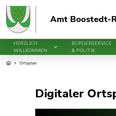
Amt Boostedt-R
HERZLICH
BÜRGERSERVICE
WILLKOMMEN
& POLITIK
Ortsplan
Digitaler Orts