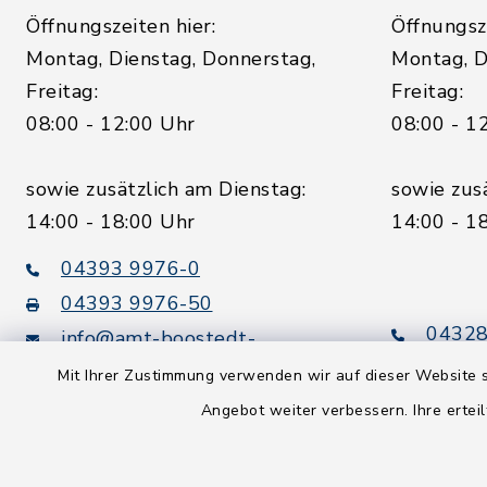
Öffnungszeiten hier:
Öffnungsze
Montag, Dienstag, Donnerstag,
Montag, D
Freitag:
Freitag:
08:00 - 12:00 Uhr
08:00 - 1
sowie zusätzlich am Dienstag:
sowie zus
14:00 - 18:00 Uhr
14:00 - 1
04393 9976-0
04393 9976-50
04328
info@amt-boostedt-
rickling.de
04328
Mit Ihrer Zustimmung verwenden wir auf dieser Website s
info@
Angebot weiter verbessern. Ihre erteil
rickling.d
Digitaler
Rechnungsversand: