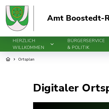
Amt Boostedt-R
HERZLICH
BÜRGERSERVICE
WILLKOMMEN
& POLITIK
Ortsplan
Digitaler Orts