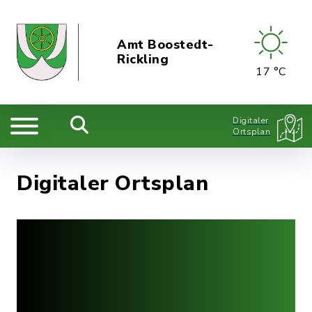
Amt Boostedt-
Rickling
17 °C
Digitaler
Ortsplan
Digitaler Ortsplan