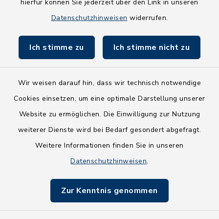
hierfür können Sie jederzeit über den Link in unseren
Holsteiner Auenland
Datenschutzhinweisen
widerrufen.
Land Schleswig-Holstein
Ich stimme zu
Ich stimme nicht zu
Fundbüro
Wir weisen darauf hin, dass wir technisch notwendige
Cookies einsetzen, um eine optimale Darstellung unserer
Website zu ermöglichen. Die Einwilligung zur Nutzung
Kontakt
weiterer Dienste wird bei Bedarf gesondert abgefragt.
Weitere Informationen finden Sie in unseren
Barrierefreiheit
Datenschutzhinweisen
.
Datenschutz
Zur Kenntnis genommen
Impressum