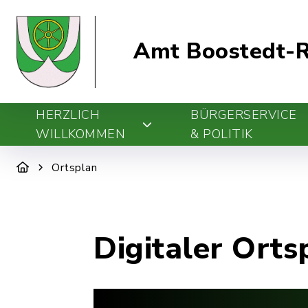
Amt Boostedt-R
HERZLICH
BÜRGERSERVICE
WILLKOMMEN
& POLITIK
Ortsplan
Digitaler Orts