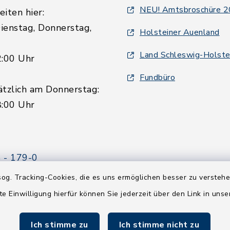
NEU! Amtsbroschüre 
iten hier:
ienstag, Donnerstag,
Holsteiner Auenland
Land Schleswig-Holste
2:00 Uhr
Fundbüro
ätzlich am Donnerstag:
8:00 Uhr
 - 179-0
 - 179-44
og. Tracking-Cookies, die es uns ermöglichen besser zu versteh
amt-boostedt-
te Einwilligung hierfür können Sie jederzeit über den Link in uns
e
Ich stimme zu
Ich stimme nicht zu