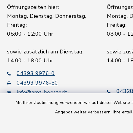
Öffnungszeiten hier:
Öffnungsze
Montag, Dienstag, Donnerstag,
Montag, D
Freitag:
Freitag:
08:00 - 12:00 Uhr
08:00 - 1
sowie zusätzlich am Dienstag:
sowie zus
14:00 - 18:00 Uhr
14:00 - 1
04393 9976-0
04393 9976-50
04328
info@amt-boostedt-
rickling.de
04328
Mit Ihrer Zustimmung verwenden wir auf dieser Website s
info@
Angebot weiter verbessern. Ihre erteil
rickling.d
Digitaler
Rechnungsversand: