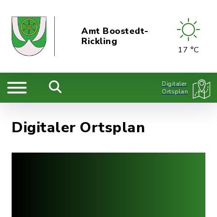
Amt Boostedt-
Rickling
17 °C
Digitaler
Ortsplan
Digitaler Ortsplan