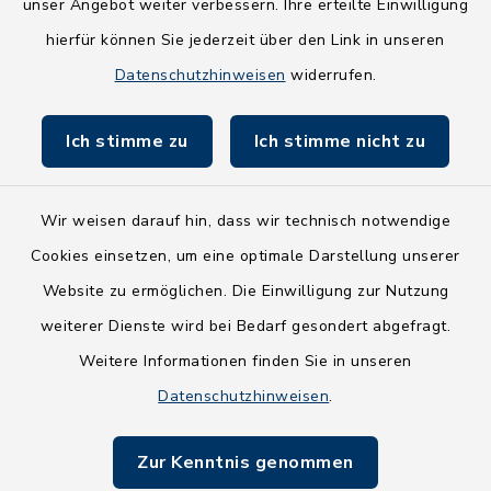
NEU! Amtsbroschüre 2026
unser Angebot weiter verbessern. Ihre erteilte Einwilligung
hierfür können Sie jederzeit über den Link in unseren
Holsteiner Auenland
Datenschutzhinweisen
widerrufen.
Land Schleswig-Holstein
Ich stimme zu
Ich stimme nicht zu
Fundbüro
Wir weisen darauf hin, dass wir technisch notwendige
Cookies einsetzen, um eine optimale Darstellung unserer
Website zu ermöglichen. Die Einwilligung zur Nutzung
Kontakt
weiterer Dienste wird bei Bedarf gesondert abgefragt.
Weitere Informationen finden Sie in unseren
Barrierefreiheit
Datenschutzhinweisen
.
Datenschutz
Zur Kenntnis genommen
Impressum