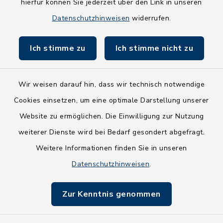
hierfür können Sie jederzeit über den Link in unseren
Holsteiner Auenland
Datenschutzhinweisen
widerrufen.
Land Schleswig-Holstein
Ich stimme zu
Ich stimme nicht zu
Fundbüro
Wir weisen darauf hin, dass wir technisch notwendige
Cookies einsetzen, um eine optimale Darstellung unserer
Website zu ermöglichen. Die Einwilligung zur Nutzung
Kontakt
weiterer Dienste wird bei Bedarf gesondert abgefragt.
Weitere Informationen finden Sie in unseren
Barrierefreiheit
Datenschutzhinweisen
.
Datenschutz
Zur Kenntnis genommen
Impressum