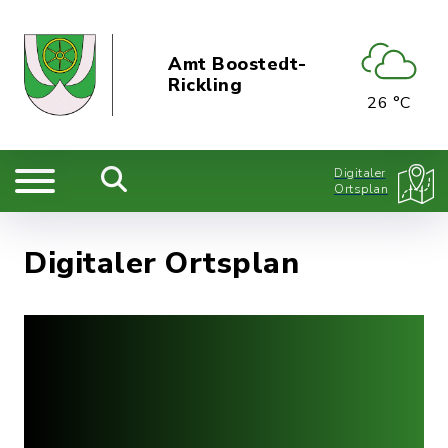
Amt Boostedt-
Rickling
26 °C
Digitaler
Ortsplan
Digitaler Ortsplan