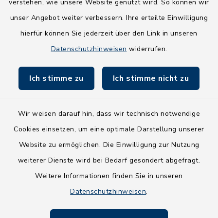
verstehen, wie unsere Website genutzt wird. So können wir
NEU! Amtsbroschüre 2026
unser Angebot weiter verbessern. Ihre erteilte Einwilligung
hierfür können Sie jederzeit über den Link in unseren
Holsteiner Auenland
Datenschutzhinweisen
widerrufen.
Land Schleswig-Holstein
Ich stimme zu
Ich stimme nicht zu
Fundbüro
Wir weisen darauf hin, dass wir technisch notwendige
Cookies einsetzen, um eine optimale Darstellung unserer
Website zu ermöglichen. Die Einwilligung zur Nutzung
Kontakt
weiterer Dienste wird bei Bedarf gesondert abgefragt.
Weitere Informationen finden Sie in unseren
Barrierefreiheit
Datenschutzhinweisen
.
Datenschutz