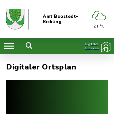
Amt Boostedt-
Rickling
21 °C
Digitaler
Ortsplan
Digitaler Ortsplan