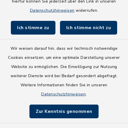
hierfür können Sie jederzeit über den Link in unseren
Holsteiner Auenland
Datenschutzhinweisen
widerrufen.
Land Schleswig-Holstein
Ich stimme zu
Ich stimme nicht zu
Fundbüro
Wir weisen darauf hin, dass wir technisch notwendige
Cookies einsetzen, um eine optimale Darstellung unserer
Website zu ermöglichen. Die Einwilligung zur Nutzung
Kontakt
weiterer Dienste wird bei Bedarf gesondert abgefragt.
Weitere Informationen finden Sie in unseren
Barrierefreiheit
Datenschutzhinweisen
.
Datenschutz
Zur Kenntnis genommen
Impressum