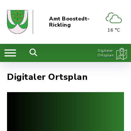
Amt Boostedt-
Rickling
16 °C
Digitaler
Ortsplan
Digitaler Ortsplan