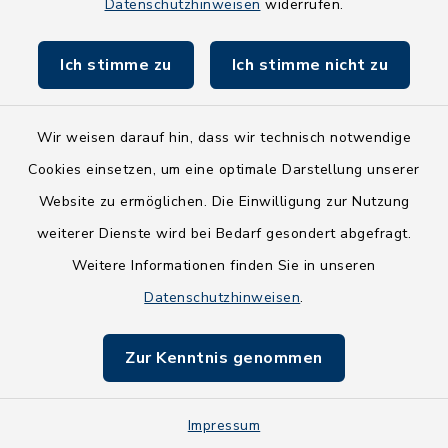
Datenschutzhinweisen
widerrufen.
Land Schleswig-Holstein
Ich stimme zu
Ich stimme nicht zu
Fundbüro
Wir weisen darauf hin, dass wir technisch notwendige
Cookies einsetzen, um eine optimale Darstellung unserer
Website zu ermöglichen. Die Einwilligung zur Nutzung
Kontakt
weiterer Dienste wird bei Bedarf gesondert abgefragt.
Weitere Informationen finden Sie in unseren
Barrierefreiheit
Datenschutzhinweisen
.
Datenschutz
Zur Kenntnis genommen
Impressum
Impressum
Sitemap