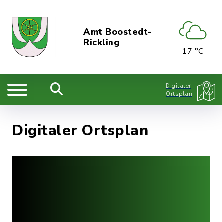
Amt Boostedt-
Rickling
17 °C
Digitaler
Ortsplan
Digitaler Ortsplan