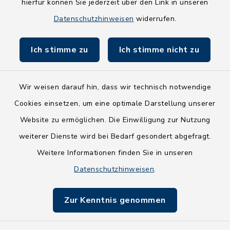
hierfür können Sie jederzeit über den Link in unseren
Holsteiner Auenland
Datenschutzhinweisen
widerrufen.
Land Schleswig-Holstein
Ich stimme zu
Ich stimme nicht zu
Fundbüro
Wir weisen darauf hin, dass wir technisch notwendige
Cookies einsetzen, um eine optimale Darstellung unserer
Website zu ermöglichen. Die Einwilligung zur Nutzung
Kontakt
weiterer Dienste wird bei Bedarf gesondert abgefragt.
Weitere Informationen finden Sie in unseren
Barrierefreiheit
Datenschutzhinweisen
.
Datenschutz
Zur Kenntnis genommen
Impressum